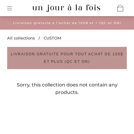
Livraison gratuite à l'achat de 100$ et + (QC et ON)
All collections
/
CUSTOM
LIVRAISON GRATUITE POUR TOUT ACHAT DE 100$
ET PLUS (QC ET ON)
Sorry, this collection does not contain any
products.