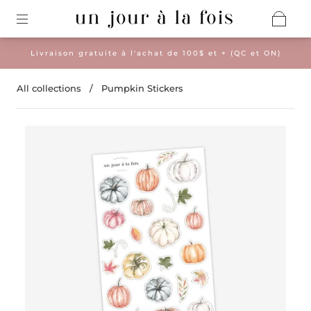
Livraison gratuite à l'achat de 100$ et + (QC et ON)
All collections
/
Pumpkin Stickers